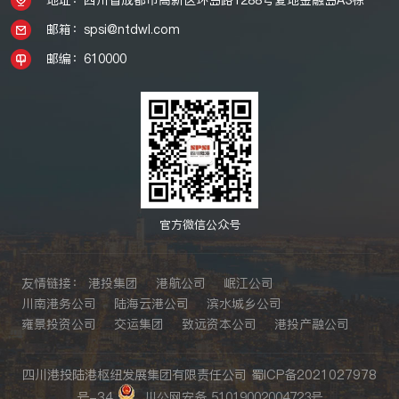
邮箱：spsi@ntdwl.com
邮编：610000
官方微信公众号
友情链接：
港投集团
港航公司
岷江公司
川南港务公司
陆海云港公司
滨水城乡公司
雍景投资公司
交运集团
致远资本公司
港投产融公司
四川港投陆港枢纽发展集团有限责任公司
蜀ICP备2021027978
号-34
川公网安备 51019002004723号